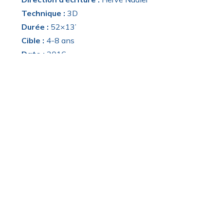
Technique :
3D
Durée :
52×13’
Cible :
4-8 ans
Date :
2016
Coproduction :
Les Armateurs / Euro Media
France / Blue Spirit Studio
Distribution :
SND
© 2016 Les Armateurs / Euro Media France /
Blue Spirit Studio
Résumé :
Martine a fait rêver des générations de fillettes
en les transportant dans un monde de
gentillesse et de douceur. Petite fille comme les
autres, rêveuse, curieuse, plongée dans ses joies,